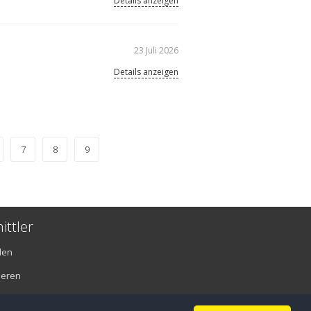
Details anzeigen
23 Juli 2026
Details anzeigen
7
8
9
ittler
den
ieren