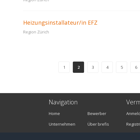
Heizungsinstallateur/in EFZ
Region Zürich
1
2
3
4
5
6
Navigation
Verm
Home
Bewerber
Anmel
Unternehmen
Über brefis
Registr
Stellenangebote
Kontakt