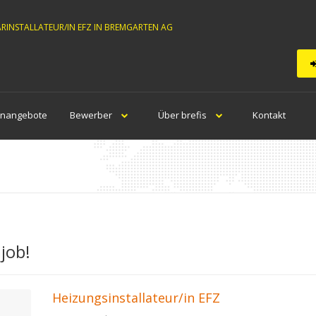
ÄRINSTALLATEUR/IN EFZ IN BREMGARTEN AG
enangebote
Bewerber
Über brefis
Kontakt
job!
Heizungsinstallateur/in EFZ