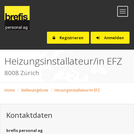
Toggl
naviga
Registrieren
Anmelden
Heizungsinstallateur/in EFZ
8008 Zürich
Home
Stellenangebote
Heizungsinstallateur/in EFZ
Kontaktdaten
brefis personal ag