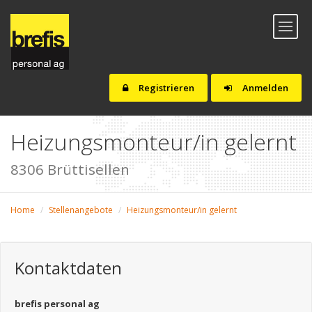
Toggl
naviga
Registrieren
Anmelden
Heizungsmonteur/in gelernt
8306 Brüttisellen
Home
Stellenangebote
Heizungsmonteur/in gelernt
Kontaktdaten
brefis personal ag