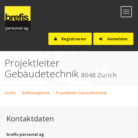
Toggl
naviga
Registrieren
Anmelden
Projektleiter
Gebäudetechnik
8048 Zürich
Home
Stellenangebote
Projektleiter Gebäudetechnik
Kontaktdaten
brefis personal ag