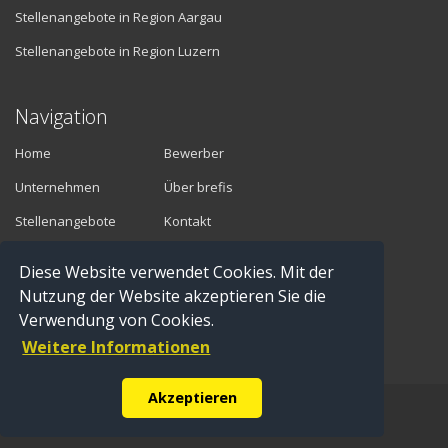
Stellenangebote in Region Aargau
Stellenangebote in Region Luzern
Navigation
Home
Bewerber
Unternehmen
Über brefis
Stellenangebote
Kontakt
Diese Website verwendet Cookies. Mit der
Vermittler
Nutzung der Website akzeptieren Sie die
Verwendung von Cookies.
Anmelden
Weitere Informationen
Registrieren
Akzeptieren
© Copyright 2016 brefis personal ag - 6300 Zug |
Impressum
|
Datenschutz