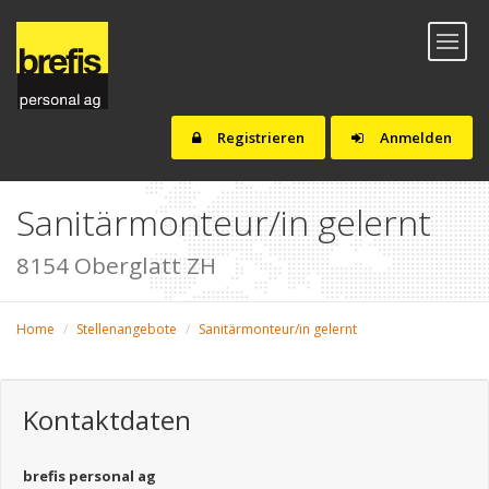
Toggl
naviga
Registrieren
Anmelden
Sanitärmonteur/in gelernt
8154 Oberglatt ZH
Home
Stellenangebote
Sanitärmonteur/in gelernt
Kontaktdaten
brefis personal ag