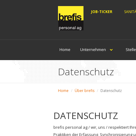
JOB-TICKER
SANIT
Home
Unternehmen
Stell
Datenschutz
Home
Über brefis
Datenschutz
DATENSCHUTZ
brefis personal ag / wir, uns / respektiert 
Praktiken der Erfassung, Synchronisierung 