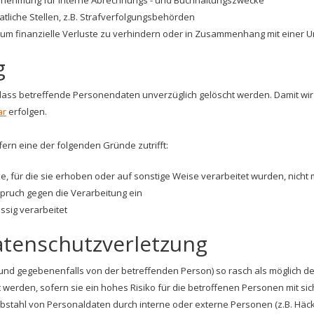
nehmung für interne Abrechnungs - und Buchhaltungszwecke
liche Stellen, z.B. Strafverfolgungsbehörden
um finanzielle Verluste zu verhindern oder in Zusammenhang mit einer U
g
ass betreffende Personendaten unverzüglich gelöscht werden. Damit wir S
ar
erfolgen.
ern eine der folgenden Gründe zutrifft:
e, für die sie erhoben oder auf sonstige Weise verarbeitet wurden, nicht
spruch gegen die Verarbeitung ein
sig verarbeitet
atenschutzverletzung
nd gegebenenfalls von der betreffenden Person) so rasch als möglich 
werden, sofern sie ein hohes Risiko für die betroffenen Personen mit sich
bstahl von Personaldaten durch interne oder externe Personen (z.B. Häck