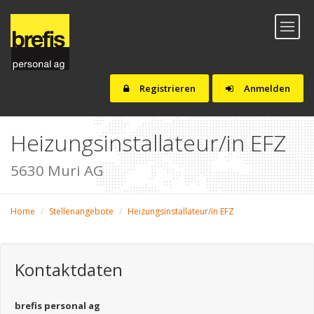
Toggl
naviga
Registrieren
Anmelden
Heizungsinstallateur/in EFZ
5630 Muri AG
Home
Stellenangebote
Heizungsinstallateur/in EFZ
Kontaktdaten
brefis personal ag