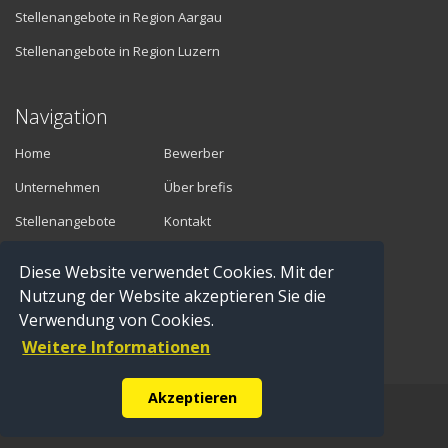
Stellenangebote in Region Aargau
Stellenangebote in Region Luzern
Navigation
Home
Bewerber
Unternehmen
Über brefis
Stellenangebote
Kontakt
Diese Website verwendet Cookies. Mit der
Vermittler
Nutzung der Website akzeptieren Sie die
Verwendung von Cookies.
Anmelden
Weitere Informationen
Registrieren
Akzeptieren
© Copyright 2016 brefis personal ag - 6300 Zug |
Impressum
|
Datenschutz