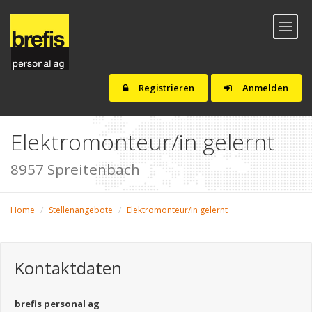
Toggl
naviga
Registrieren
Anmelden
Elektromonteur/in gelernt
8957 Spreitenbach
Home
Stellenangebote
Elektromonteur/in gelernt
Kontaktdaten
brefis personal ag