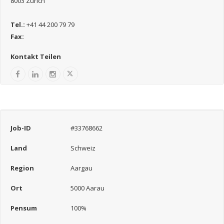
8003 Zürich
Tel.:
+41 44 200 79 79
Fax:
Kontakt Teilen
Job-ID
#33768662
Land
Schweiz
Region
Aargau
Ort
5000 Aarau
Pensum
100%