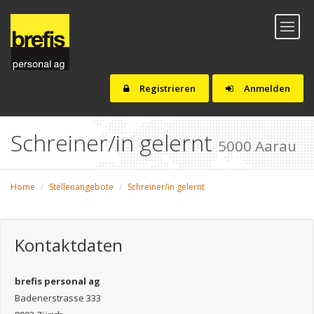
Toggl
naviga
Registrieren
Anmelden
Schreiner/in gelernt
5000 Aarau
Home
Stellenangebote
Schreiner/in gelernt
Kontaktdaten
brefis personal ag
Badenerstrasse 333