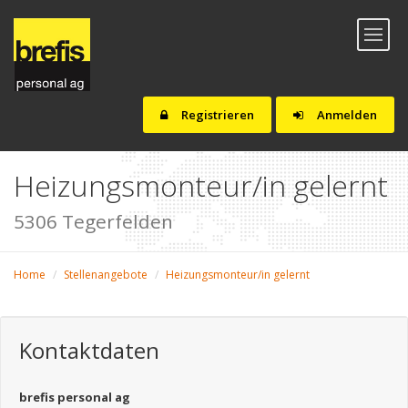
Toggl
naviga
Registrieren
Anmelden
Heizungsmonteur/in gelernt
5306 Tegerfelden
Home
Stellenangebote
Heizungsmonteur/in gelernt
Kontaktdaten
brefis personal ag