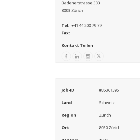
Badenerstrasse 333
8003 Zürich
Tel.:
+41 44 200 79 79
Fax:
Kontakt Teilen
Job-ID
#35361395
Land
Schweiz
Region
Zürich
Ort
8050 Zürich