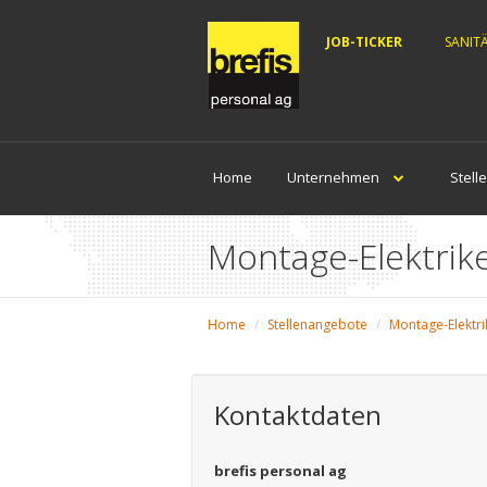
JOB-TICKER
SANIT
Home
Unternehmen
Stell
Montage-Elektrik
Home
Stellenangebote
Montage-Elektri
Kontaktdaten
brefis personal ag