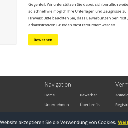
Gegenteil. Wir unterstützen Sie dabei, sich beruflich we
so schnell wie möglich Ihre Unterlagen und Zeugnisse zu.
Hinweis: Bitte beachten Sie, dass Bewerbungen per Post 
administrativen Gründen nicht retourniert werden.
Bewerben
Navigation
Verm
Home
Bewerber
Anmel
Unternehmen
Über brefis
Registr
Stellenangebote
Kontakt
 Website akzeptieren Sie die Verwendung von Cookies.
Wei
Zug |
Impressum
|
Datenschutz