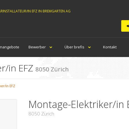
ÄRINSTALLATEUR/IN EFZ IN BREMGARTEN AG
enangebote
Bewerber
Über brefis
Kontakt
er/in EFZ
8050 Zürich
ker/in EFZ
Montage-Elektriker/in 
8050 Zürich