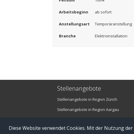
Pensum
100%
Arbeitsbeginn
ab sofort
Anstellungsart
Temporäranstellung
Branche
Elektroinstallation
Stellenangebote
Stellenangebote in Region Zürich
Stellenangebote in Region Aargau
Stellenangebote in Region Luzern
Diese Website verwendet Cookies. Mit der Nutzung der
© Copyright 2016 brefis personal ag - 6300 