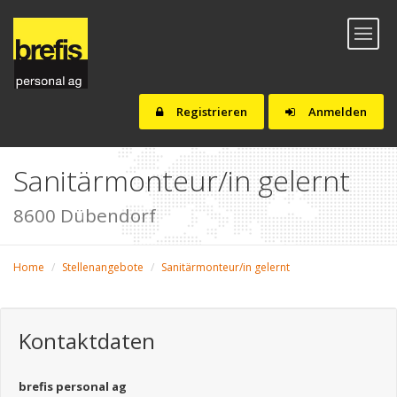
Toggl
naviga
Registrieren
Anmelden
Sanitärmonteur/in gelernt
8600 Dübendorf
Home
Stellenangebote
Sanitärmonteur/in gelernt
Kontaktdaten
brefis personal ag