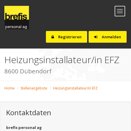
Toggl
naviga
Registrieren
Anmelden
Heizungsinstallateur/in EFZ
8600 Dübendorf
Home
Stellenangebote
Heizungsinstallateur/in EFZ
Kontaktdaten
brefis personal ag