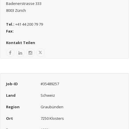
Badenerstrasse 333
8003 Zürich
Tel.:
+41 44 200 79 79
Fax:
Kontakt Teilen
Job-ID
#35489257
Land
Schweiz
Region
Graubünden
Ort
7250 Klosters