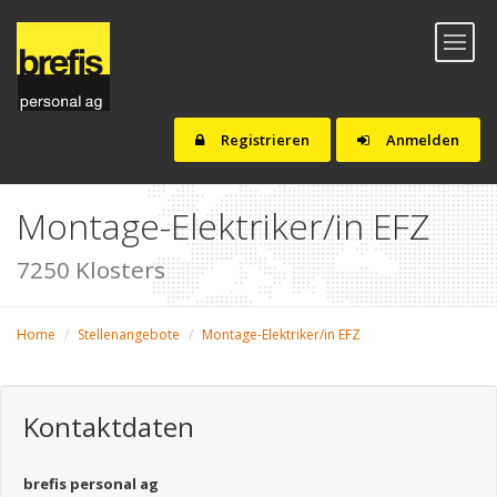
Toggl
naviga
Registrieren
Anmelden
Montage-Elektriker/in EFZ
7250 Klosters
Home
Stellenangebote
Montage-Elektriker/in EFZ
Kontaktdaten
brefis personal ag