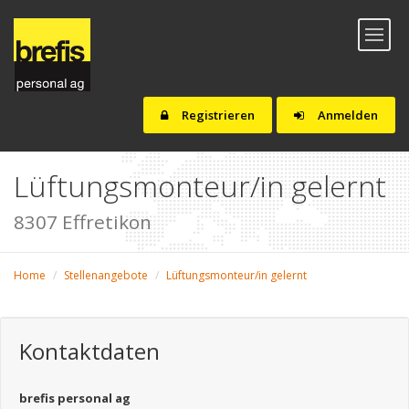
Toggl
naviga
Registrieren
Anmelden
Lüftungsmonteur/in gelernt
8307 Effretikon
Home
Stellenangebote
Lüftungsmonteur/in gelernt
Kontaktdaten
brefis personal ag