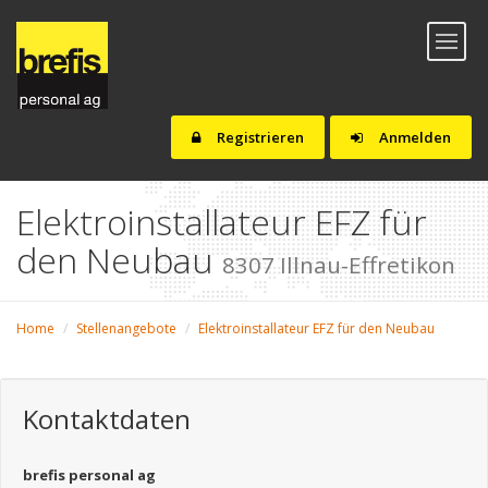
Toggl
naviga
Registrieren
Anmelden
Elektroinstallateur EFZ für
den Neubau
8307 Illnau-Effretikon
Home
Stellenangebote
Elektroinstallateur EFZ für den Neubau
Kontaktdaten
brefis personal ag