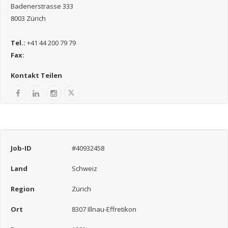
Badenerstrasse 333
8003 Zürich
Tel.:
+41 44 200 79 79
Fax:
Kontakt Teilen
Job-ID
#40932458
Land
Schweiz
Region
Zürich
Ort
8307 Illnau-Effretikon