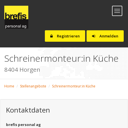
Toggl
naviga
Registrieren
Anmelden
Schreinermonteur:in Küche
8404 Horgen
Home
Stellenangebote
Schreinermonteur:in Küche
Kontaktdaten
brefis personal ag