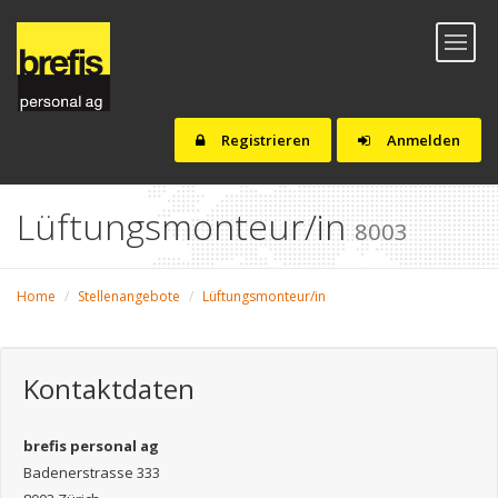
Toggl
naviga
Registrieren
Anmelden
Lüftungsmonteur/in
8003
Home
Stellenangebote
Lüftungsmonteur/in
Kontaktdaten
brefis personal ag
Badenerstrasse 333