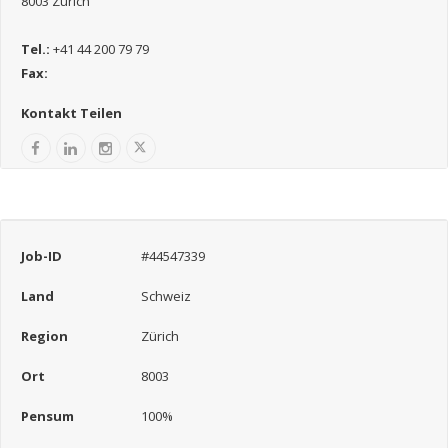
8003 Zürich
Tel.:
+41 44 200 79 79
Fax:
Kontakt Teilen
Job-ID
#44547339
Land
Schweiz
Region
Zürich
Ort
8003
Pensum
100%