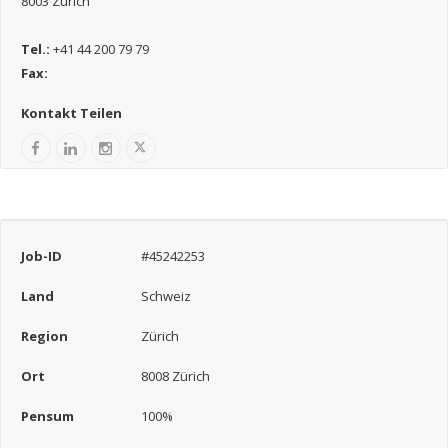
8003 Zürich
Tel.:
+41 44 200 79 79
Fax:
Kontakt Teilen
Job-ID
#45242253
Land
Schweiz
Region
Zürich
Ort
8008 Zürich
Pensum
100%