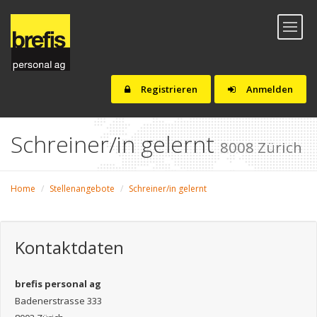
Toggl
naviga
Registrieren
Anmelden
Schreiner/in gelernt
8008 Zürich
Home
Stellenangebote
Schreiner/in gelernt
Kontaktdaten
brefis personal ag
Badenerstrasse 333