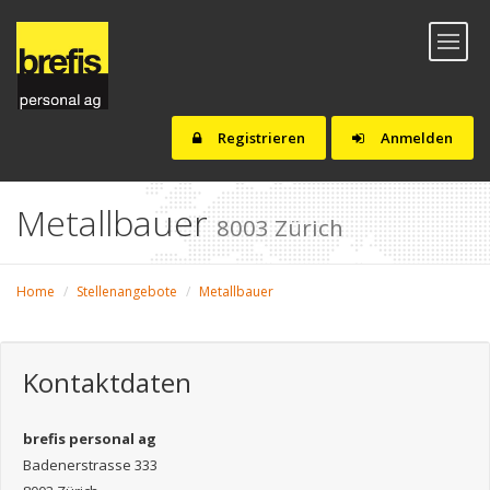
Toggl
naviga
Registrieren
Anmelden
Metallbauer
8003 Zürich
Home
Stellenangebote
Metallbauer
Kontaktdaten
brefis personal ag
Badenerstrasse 333