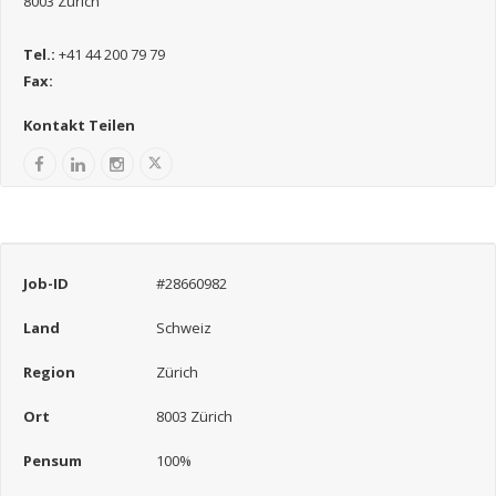
8003 Zürich
Tel.:
+41 44 200 79 79
Fax:
Kontakt Teilen
Job-ID
#28660982
Land
Schweiz
Region
Zürich
Ort
8003 Zürich
Pensum
100%