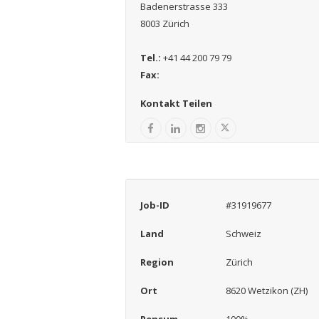
Badenerstrasse 333
8003 Zürich
Tel.:
+41 44 200 79 79
Fax:
Kontakt Teilen
Job-ID
#31919677
Land
Schweiz
Region
Zürich
Ort
8620 Wetzikon (ZH)