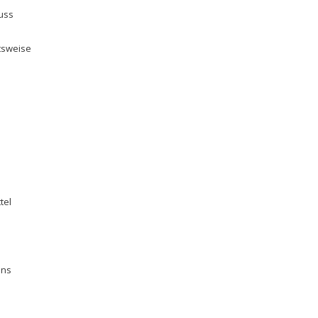
uss
tsweise
tel
ens