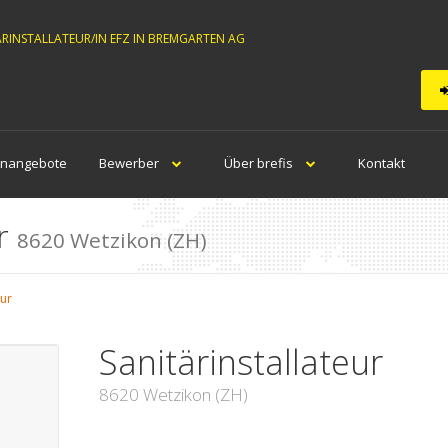
ÄRINSTALLATEUR/IN EFZ IN BREMGARTEN AG
enangebote
Bewerber
Über brefis
Kontakt
ur
8620 Wetzikon (ZH)
eur
Sanitärinstallateur
8620 Wetzikon (ZH)