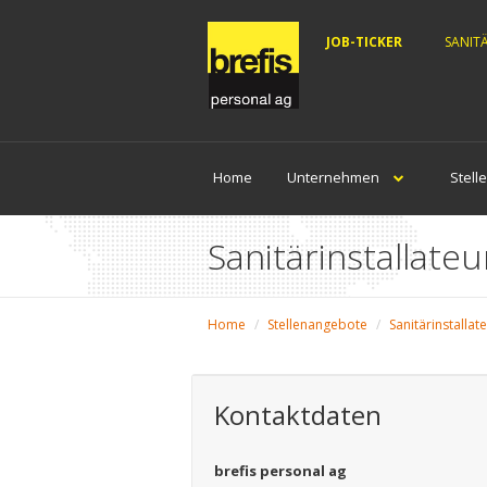
JOB-TICKER
SANIT
Home
Unternehmen
Stell
Sanitärinstallate
Home
Stellenangebote
Sanitärinstallat
Kontaktdaten
brefis personal ag