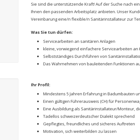
Sie sind die unterstützende Kraft! Auf der Suche nach 
Ihnen den passenden Arbeitsplatz anbieten. Unser Kunde
Vereinbarung eine/n flexible/n Sanitärinstallateur zur T
Was Sie tun dürfen:
Servicearbeiten an sanitären Anlagen
kleine, vorwiegend einfachere Servicearbeiten an 
Selbstständiges Durchführen von Sanitärinstallat
Das Wahrnehmen von bauleitenden Funktionen au
Ihr Profil:
Mindestens 5 Jahren Erfahrung in Badumbauten un
Einen gültigen Führerausweis (CH) für Personenw
Eine Ausbildung als Sanitärinstallateur/Monteur, d
Tadellos schweizerdeutscher Dialekt sprechend
Gepflegtes, freundliches und sicheres Auftreten
Motivation, sich weiterbilden zu lassen