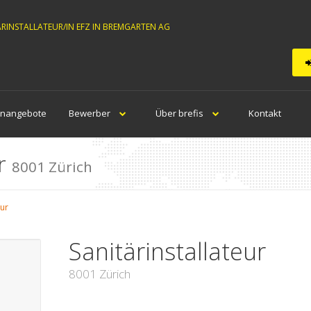
ÄRINSTALLATEUR/IN EFZ IN BREMGARTEN AG
enangebote
Bewerber
Über brefis
Kontakt
ur
8001 Zürich
eur
Sanitärinstallateur
8001 Zürich