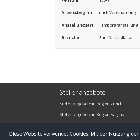
Pensum
100%
Arbeitsbeginn
nach Vereinbarung
Anstellungsart
Temporäranstellung
Branche
Sanitärinstallation
Stellenangebote
Stellenangebote in Region Zürich
Stellenangebote in Region Aargau
Stellenangebote in Region Luzern
Diese Website verwendet Cookies. Mit der Nutzung der
© Copyright 2016 brefis personal ag - 6300 