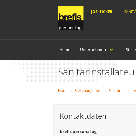
JOB-TICKER
SANIT
Home
Unternehmen
Stell
Sanitärinstallate
Home
Stellenangebote
Sanitärinstallat
Kontaktdaten
brefis personal ag