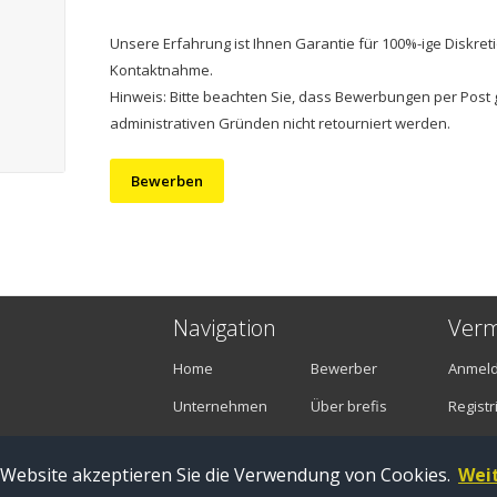
Unsere Erfahrung ist Ihnen Garantie für 100%-ige Diskreti
Kontaktnahme.
Hinweis: Bitte beachten Sie, dass Bewerbungen per Post 
administrativen Gründen nicht retourniert werden.
Bewerben
Navigation
Verm
Home
Bewerber
Anmel
Unternehmen
Über brefis
Registr
Stellenangebote
Kontakt
 Website akzeptieren Sie die Verwendung von Cookies.
Wei
Zug |
Impressum
|
Datenschutz