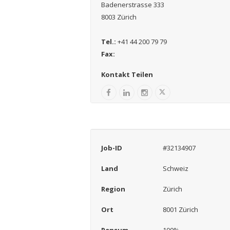
Badenerstrasse 333
8003 Zürich
Tel.:
+41 44 200 79 79
Fax:
Kontakt Teilen
Job-ID
#32134907
Land
Schweiz
Region
Zürich
Ort
8001 Zürich