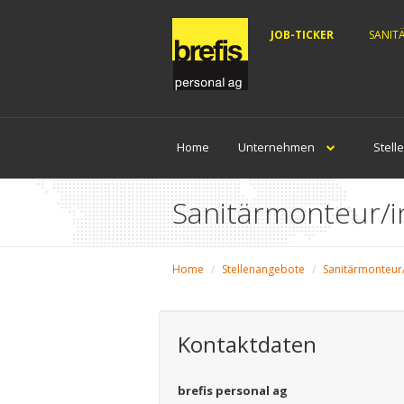
JOB-TICKER
SANIT
Home
Unternehmen
Stell
Sanitärmonteur/i
Home
Stellenangebote
Sanitärmonteur/
Kontaktdaten
brefis personal ag