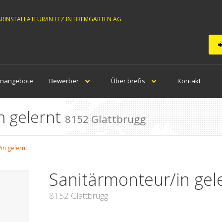
ÄRINSTALLATEUR/IN EFZ IN BREMGARTEN AG
enangebote
Bewerber
Über brefis
Kontakt
n gelernt
8152 Glattbrugg
in gelernt
Sanitärmonteur/in gel
8152 Glattbrugg