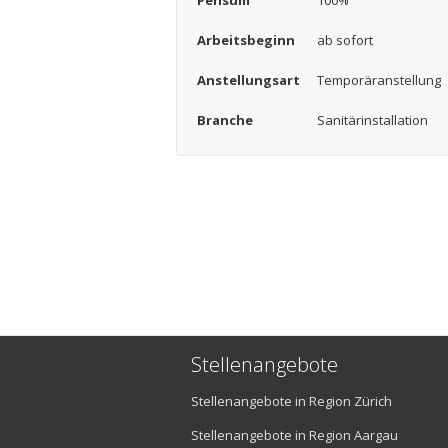
Pensum
100%
Arbeitsbeginn
ab sofort
Anstellungsart
Temporäranstellung
Branche
Sanitärinstallation
Stellenangebote
Stellenangebote in Region Zürich
Stellenangebote in Region Aargau