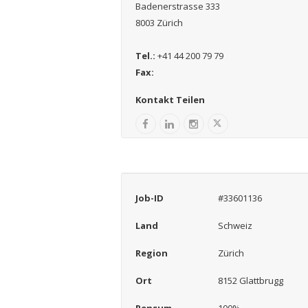
Badenerstrasse 333
8003 Zürich
Tel.:
+41 44 200 79 79
Fax:
Kontakt Teilen
Job-ID
#33601136
Land
Schweiz
Region
Zürich
Ort
8152 Glattbrugg