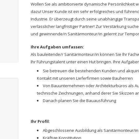
Wollen Sie als ambitionierte dynamische Persönlichkeit
dazu! Unser Kunde ist ein sehr erfolgreiches und führe
Industrie. Er überzeugt durch seine unabhängige Transpa
verlässlicher langfristiger Partner! Zur Verstärkung such
und gewinnende/n Sanitärmonteur/in gelernt zur Tempor
Ihre Aufgaben umfassen:
Als bauleitende/r Sanitärmonteur/in können Sie Ihr Fac
Ihr Führungstalent unter einen Hut bringen. Ihre Aufgaben
Sie betreuen die bestehenden Kunden und akquiri
Kontakt mit unseren Lieferfirmen sowie Bauherren
Von Bauunternehmen oder Architekturbüros als Au
technische Zeichnungen, anhand derer Sie Skizzen an
Danach planen Sie die Bauausführung
Ihr Profil:
Abgeschlossene Ausbildung als Sanitärmonteur/in
Kräftige Konstitution