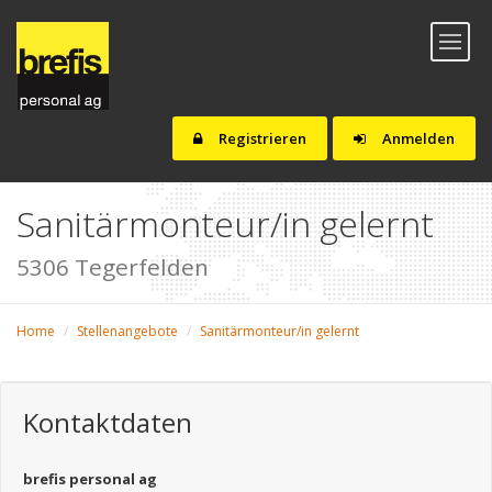
Toggl
naviga
Registrieren
Anmelden
Sanitärmonteur/in gelernt
5306 Tegerfelden
Home
Stellenangebote
Sanitärmonteur/in gelernt
Kontaktdaten
brefis personal ag