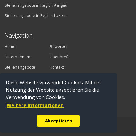
Stellenangebote in Region Aargau
Stellenangebote in Region Luzern
Navigation
Home
Bewerber
Unternehmen
Über brefis
Stellenangebote
Kontakt
Diese Website verwendet Cookies. Mit der
Vermittler
Nutzung der Website akzeptieren Sie die
Verwendung von Cookies.
Anmelden
Weitere Informationen
Registrieren
Akzeptieren
© Copyright 2016 brefis personal ag - 6300 Zug |
Impressum
|
Datenschutz