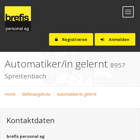
Toggl
naviga
Registrieren
Anmelden
Automatiker/in gelernt
8957
Spreitenbach
Home
Stellenangebote
Automatiker/in gelernt
Kontaktdaten
brefis personal ag