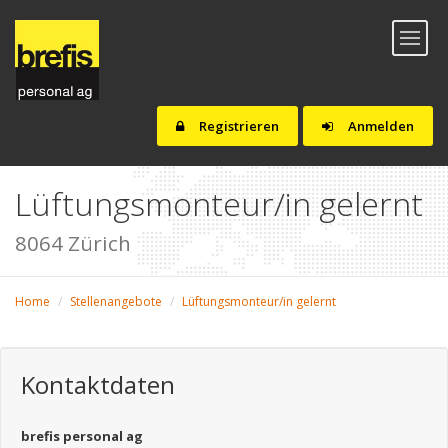
Toggl
naviga
Registrieren
Anmelden
Lüftungsmonteur/in gelernt
8064 Zürich
Home
Stellenangebote
Lüftungsmonteur/in gelernt
Kontaktdaten
brefis personal ag