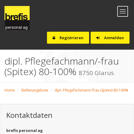
Toggl
naviga
Registrieren
Anmelden
dipl. Pflegefachmann/-frau
(Spitex) 80-100%
8750 Glarus
Home
Stellenangebote
dipl. Pflegefachmann/-frau (Spitex) 80-100%
Kontaktdaten
brefis personal ag