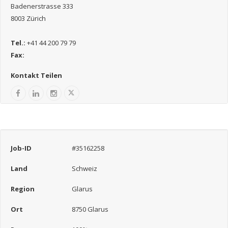
Badenerstrasse 333
8003 Zürich
Tel.:
+41 44 200 79 79
Fax:
Kontakt Teilen
Job-ID
#35162258
Land
Schweiz
Region
Glarus
Ort
8750 Glarus