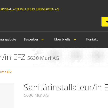
ÄRINSTALLATEUR/IN EFZ IN BREMGARTEN AG
enangebote
Bewerber
Über brefis
Kontakt
r/in EFZ
5630 Muri AG
eur/in EFZ
Sanitärinstallateur/in 
5630 Muri AG