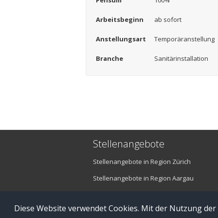
Pensum
100%
Arbeitsbeginn
ab sofort
Anstellungsart
Temporäranstellung
Branche
Sanitärinstallation
Stellenangebote
Stellenangebote in Region Zürich
Stellenangebote in Region Aargau
Stellenangebote in Region Luzern
Diese Website verwendet Cookies. Mit der Nutzung der
© Copyright 2016 brefis personal ag - 6300 