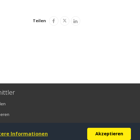
Teilen
ittler
den
ieren
tere Informationen
Akzeptieren