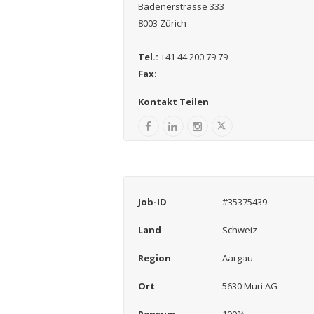
Badenerstrasse 333
8003 Zürich
Tel.:
+41 44 200 79 79
Fax:
Kontakt Teilen
Job-ID
#35375439
Land
Schweiz
Region
Aargau
Ort
5630 Muri AG