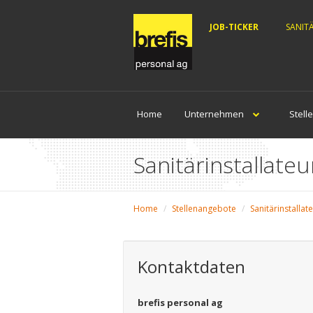
JOB-TICKER
SANIT
Home
Unternehmen
Stell
Sanitärinstallateu
Home
Stellenangebote
Sanitärinstallat
Kontaktdaten
brefis personal ag