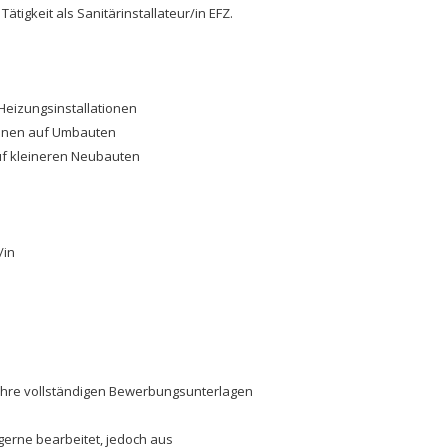
tigkeit als Sanitärinstallateur/in EFZ.
Heizungsinstallationen
ionen auf Umbauten
f kleineren Neubauten
/in
 Ihre vollständigen Bewerbungsunterlagen
gerne bearbeitet, jedoch aus