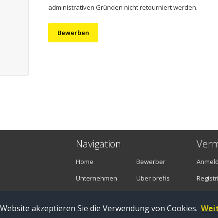
administrativen Gründen nicht retourniert werden.
Bewerben
Navigation
Verm
Home
Bewerber
Anmel
Unternehmen
Über brefis
Registr
Stellenangebote
Kontakt
 Website akzeptieren Sie die Verwendung von Cookies.
Wei
Zug |
Impressum
|
Datenschutz