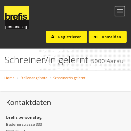
Toggl
naviga
Registrieren
Anmelden
Schreiner/in gelernt
5000 Aarau
Home
Stellenangebote
Schreiner/in gelernt
Kontaktdaten
brefis personal ag
Badenerstrasse 333