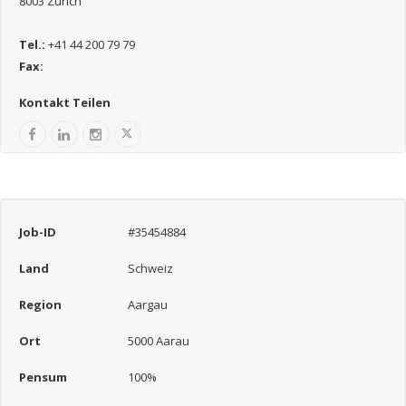
8003 Zürich
Tel.:
+41 44 200 79 79
Fax:
Kontakt Teilen
Job-ID
#35454884
Land
Schweiz
Region
Aargau
Ort
5000 Aarau
Pensum
100%