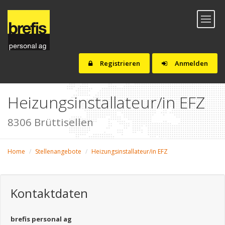
Toggl
naviga
Registrieren
Anmelden
Heizungsinstallateur/in EFZ
8306 Brüttisellen
Home
Stellenangebote
Heizungsinstallateur/in EFZ
Kontaktdaten
brefis personal ag