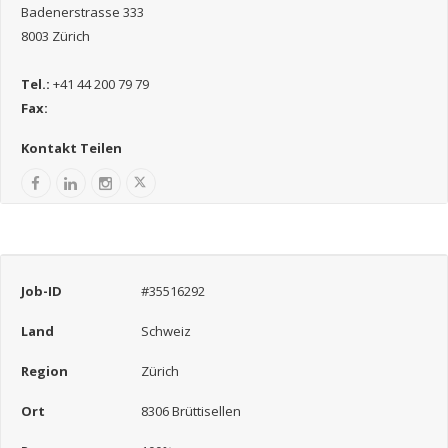
Badenerstrasse 333
8003 Zürich
Tel.:
+41 44 200 79 79
Fax:
Kontakt Teilen
Job-ID
#35516292
Land
Schweiz
Region
Zürich
Ort
8306 Brüttisellen