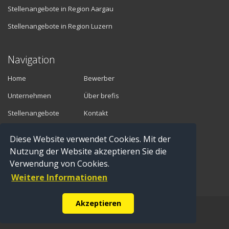
Stellenangebote in Region Aargau
Stellenangebote in Region Luzern
Navigation
Home
Bewerber
Unternehmen
Über brefis
Stellenangebote
Kontakt
Diese Website verwendet Cookies. Mit der
Vermittler
Nutzung der Website akzeptieren Sie die
Verwendung von Cookies.
Anmelden
Weitere Informationen
Registrieren
Akzeptieren
© Copyright 2016 brefis personal ag - 6300 Zug |
Impressum
|
Datenschutz