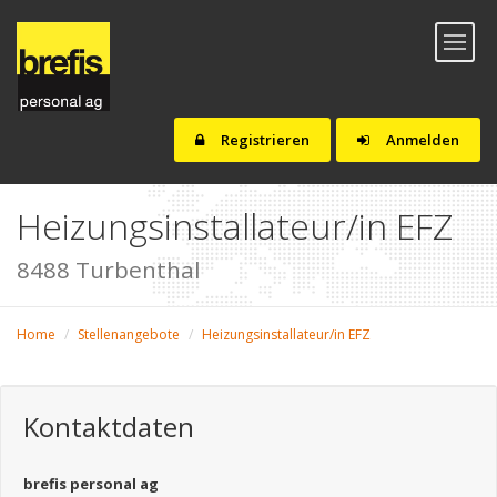
Toggl
naviga
Registrieren
Anmelden
Heizungsinstallateur/in EFZ
8488 Turbenthal
Home
Stellenangebote
Heizungsinstallateur/in EFZ
Kontaktdaten
brefis personal ag