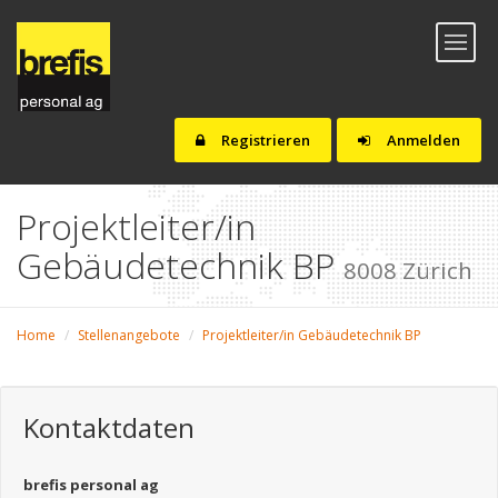
Toggl
naviga
Registrieren
Anmelden
Projektleiter/in
Gebäudetechnik BP
8008 Zürich
Home
Stellenangebote
Projektleiter/in Gebäudetechnik BP
Kontaktdaten
brefis personal ag