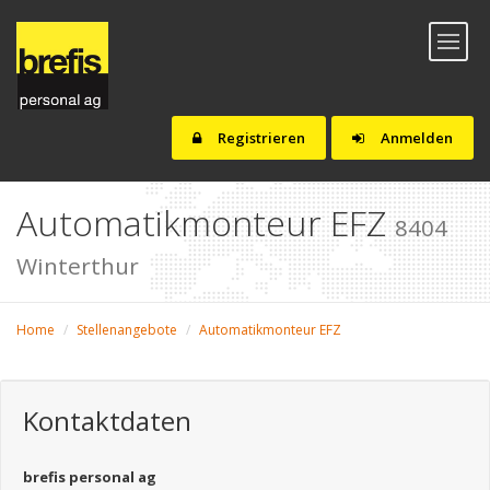
Toggl
naviga
Registrieren
Anmelden
Automatikmonteur EFZ
8404
Winterthur
Home
Stellenangebote
Automatikmonteur EFZ
Kontaktdaten
brefis personal ag