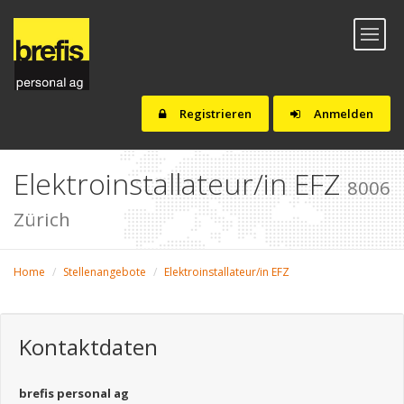
Toggl
naviga
Registrieren
Anmelden
Elektroinstallateur/in EFZ
8006
Zürich
Home
Stellenangebote
Elektroinstallateur/in EFZ
Kontaktdaten
brefis personal ag