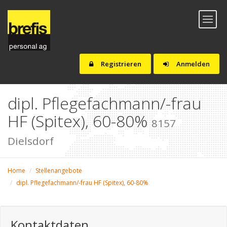
Toggl
naviga
Registrieren
Anmelden
dipl. Pflegefachmann/-frau
HF (Spitex), 60-80%
8157
Dielsdorf
Home
Stellenangebote
dipl. Pflegefachmann/-frau HF (Spitex), 60-80%
Kontaktdaten