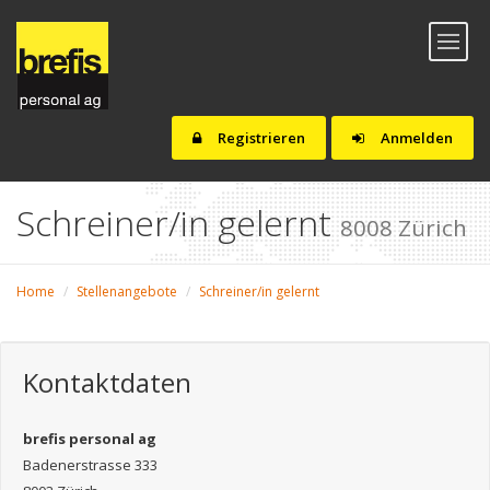
Toggl
naviga
Registrieren
Anmelden
Schreiner/in gelernt
8008 Zürich
Home
Stellenangebote
Schreiner/in gelernt
Kontaktdaten
brefis personal ag
Badenerstrasse 333