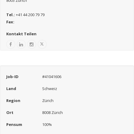
8003 Zürich
Tel.:
+41 44 200 79 79
Fax:
Kontakt Teilen
Job-ID
#41041606
Land
Schweiz
Region
Zürich
Ort
8008 Zürich
Pensum
100%