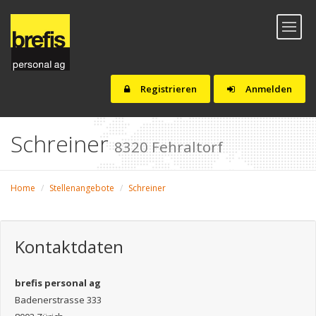
Toggl
naviga
Registrieren
Anmelden
Schreiner
8320 Fehraltorf
Home
Stellenangebote
Schreiner
Kontaktdaten
brefis personal ag
Badenerstrasse 333