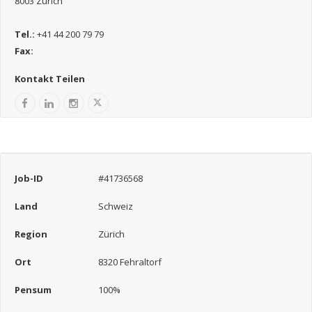
8003 Zürich
Tel.:
+41 44 200 79 79
Fax:
Kontakt Teilen
Job-ID
#41736568
Land
Schweiz
Region
Zürich
Ort
8320 Fehraltorf
Pensum
100%