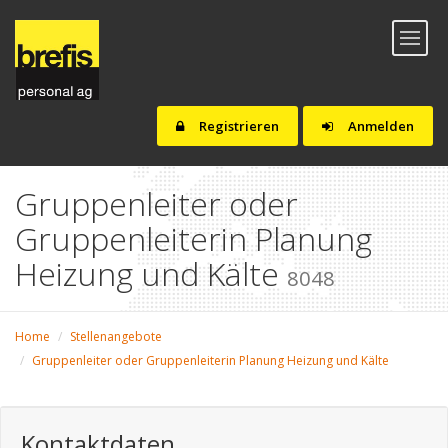
Toggl
naviga
Registrieren
Anmelden
Gruppenleiter oder
Gruppenleiterin Planung
Heizung und Kälte
8048
Home
Stellenangebote
Gruppenleiter oder Gruppenleiterin Planung Heizung und Kälte
Kontaktdaten