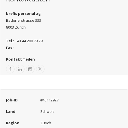
brefis personal ag
Badenerstrasse 333
8003 Zürich
Tel.:
+41 44 200 79 79
Fax:
Kontakt Teilen
Job-ID
#43112927
Land
Schweiz
Region
Zürich