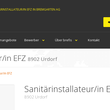
ÄRINSTALLATEUR/IN EFZ IN BREMGARTEN AG
enangebote
Bewerber
Über brefis
Kontakt
r/in EFZ
8902 Urdorf
eur/in EFZ
Sanitärinstallateur/in 
8902 Urdorf