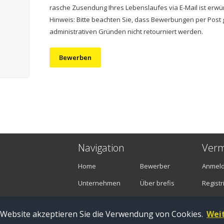
rasche Zusendung Ihres Lebenslaufes via E-Mail ist erwü
Hinweis: Bitte beachten Sie, dass Bewerbungen per Post 
administrativen Gründen nicht retourniert werden.
Bewerben
Navigation
Verm
Home
Bewerber
Anmel
Unternehmen
Über brefis
Registr
Stellenangebote
Kontakt
 Website akzeptieren Sie die Verwendung von Cookies.
Wei
Zug |
Impressum
|
Datenschutz