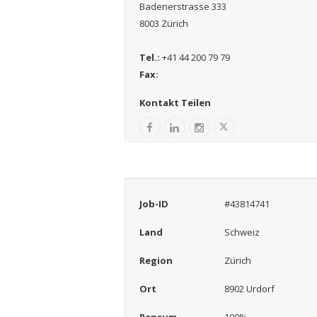
Badenerstrasse 333
8003 Zürich
Tel.:
+41 44 200 79 79
Fax:
Kontakt Teilen
Job-ID
#43814741
Land
Schweiz
Region
Zürich
Ort
8902 Urdorf