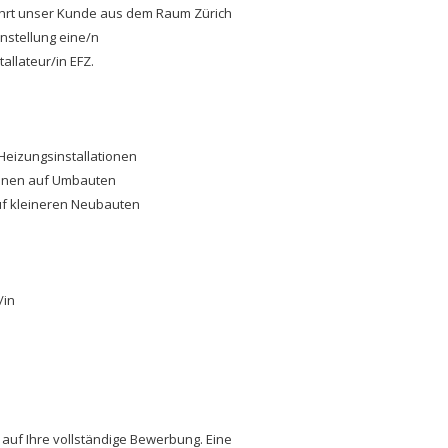
 führt unser Kunde aus dem Raum Zürich
nstellung eine/n
allateur/in EFZ.
Heizungsinstallationen
ionen auf Umbauten
f kleineren Neubauten
/in
 auf Ihre vollständige Bewerbung. Eine