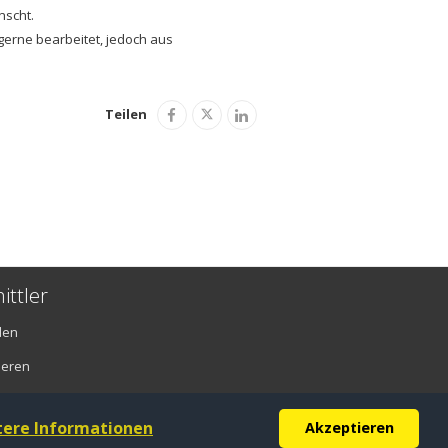
nscht.
gerne bearbeitet, jedoch aus
Teilen
ittler
den
ieren
tere Informationen
Akzeptieren