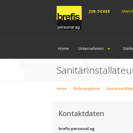
JOB-TICKER
SANIT
Home
Unternehmen
Stell
Sanitärinstallateu
Home
Stellenangebote
Sanitärinstallat
Kontaktdaten
brefis personal ag