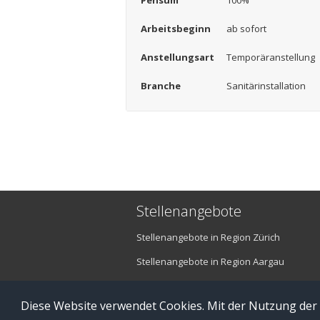
Pensum
100%
Arbeitsbeginn
ab sofort
Anstellungsart
Temporäranstellung
Branche
Sanitärinstallation
Stellenangebote
Stellenangebote in Region Zürich
Stellenangebote in Region Aargau
Stellenangebote in Region Luzern
Diese Website verwendet Cookies. Mit der Nutzung der
© Copyright 2016 brefis personal ag - 6300 