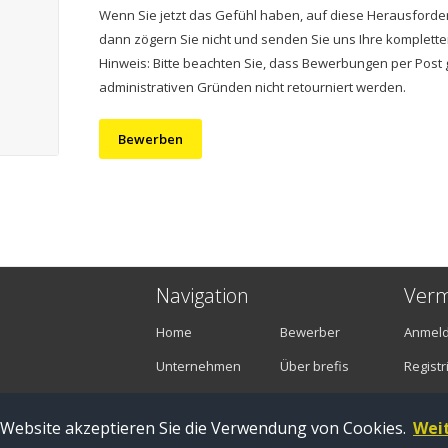
Wenn Sie jetzt das Gefühl haben, auf diese Herausforde
dann zögern Sie nicht und senden Sie uns Ihre komplet
Hinweis: Bitte beachten Sie, dass Bewerbungen per Post 
administrativen Gründen nicht retourniert werden.
Bewerben
Navigation
Verm
Home
Bewerber
Anmel
Unternehmen
Über brefis
Registr
Stellenangebote
Kontakt
 Website akzeptieren Sie die Verwendung von Cookies.
Wei
Zug |
Impressum
|
Datenschutz