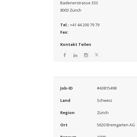
Badenerstrasse 333
8003 Zürich
Tel.:
+41 44 200 79 79
Fax:
Kontakt Teilen
Job-ID
#43815498
Land
Schweiz
Region
Zürich
Ort
5620 Bremgarten AG