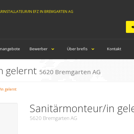
ÄRINSTALLATEUR/IN EFZ IN BREMGARTEN AG
enangebote
Bewerber
Über brefis
Kontakt
n gelernt
5620 Bremgarten AG
in gelernt
Sanitärmonteur/in gel
5620 Bremgarten AG