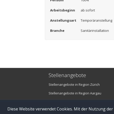
Pensum
100%
Arbeitsbeginn
ab sofort
Anstellungsart
Temporäranstellung
Branche
Sanitärinstallation
Stellenangebote
Stellenangebote in Region Zürich
Stellenangebote in Region Aargau
Stellenangebote in Region Luzern
Diese Website verwendet Cookies. Mit der Nutzung der
© Copyright 2016 brefis personal ag - 6300 