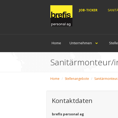
JOB-TICKER
SANIT
Home
Unternehmen
Stell
Sanitärmonteur/i
Home
Stellenangebote
Sanitärmonteur/
Kontaktdaten
brefis personal ag