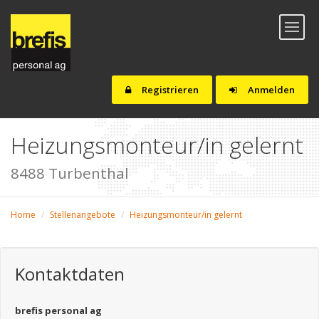
Toggl
naviga
Registrieren
Anmelden
Heizungsmonteur/in gelernt
8488 Turbenthal
Home
Stellenangebote
Heizungsmonteur/in gelernt
Kontaktdaten
brefis personal ag