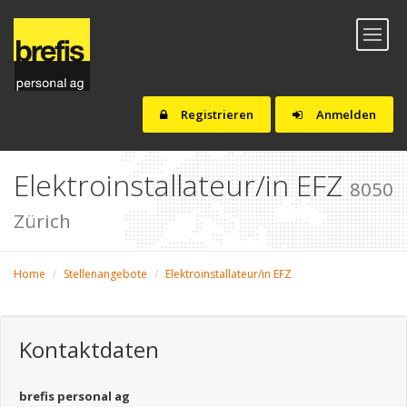
Toggl
naviga
Registrieren
Anmelden
Elektroinstallateur/in EFZ
8050
Zürich
Home
Stellenangebote
Elektroinstallateur/in EFZ
Kontaktdaten
brefis personal ag