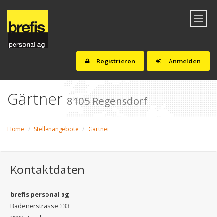
Toggl
naviga
Registrieren
Anmelden
Gärtner
8105 Regensdorf
Home
Stellenangebote
Gärtner
Kontaktdaten
brefis personal ag
Badenerstrasse 333