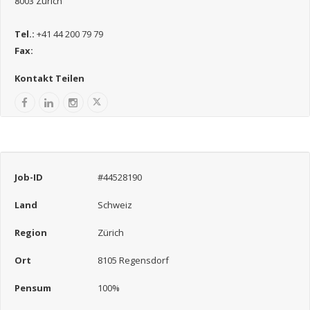
8003 Zürich
Tel.:
+41 44 200 79 79
Fax:
Kontakt Teilen
Job-ID
#44528190
Land
Schweiz
Region
Zürich
Ort
8105 Regensdorf
Pensum
100%