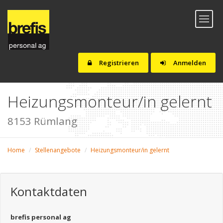
Toggl
naviga
Registrieren
Anmelden
Heizungsmonteur/in gelernt
8153 Rümlang
Home
Stellenangebote
Heizungsmonteur/in gelernt
Kontaktdaten
brefis personal ag