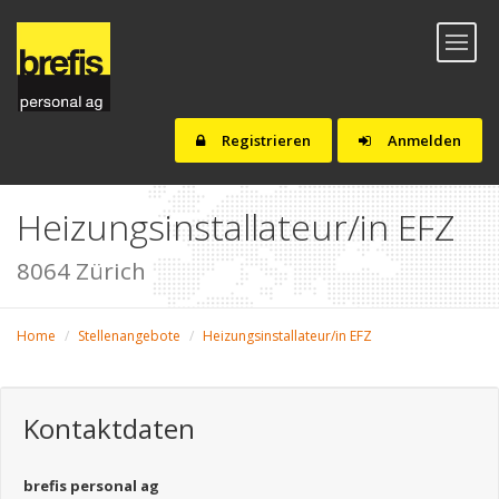
Toggl
naviga
Registrieren
Anmelden
Heizungsinstallateur/in EFZ
8064 Zürich
Home
Stellenangebote
Heizungsinstallateur/in EFZ
Kontaktdaten
brefis personal ag