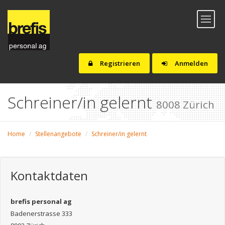
Toggl
naviga
Registrieren
Anmelden
Schreiner/in gelernt
8008 Zürich
Home
Stellenangebote
Schreiner/in gelernt
Kontaktdaten
brefis personal ag
Badenerstrasse 333