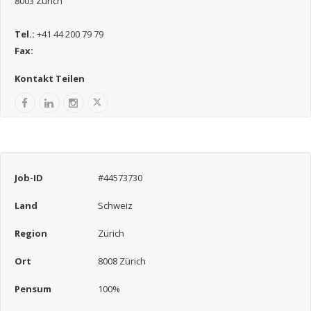
8003 Zürich
Tel.:
+41 44 200 79 79
Fax:
Kontakt Teilen
Job-ID
#44573730
Land
Schweiz
Region
Zürich
Ort
8008 Zürich
Pensum
100%