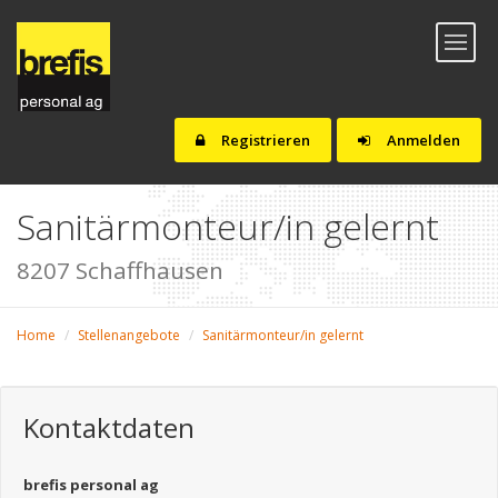
Toggl
naviga
Registrieren
Anmelden
Sanitärmonteur/in gelernt
8207 Schaffhausen
Home
Stellenangebote
Sanitärmonteur/in gelernt
Kontaktdaten
brefis personal ag