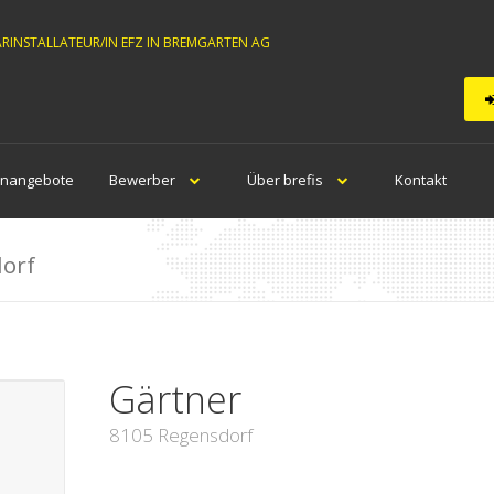
ÄRINSTALLATEUR/IN EFZ IN BREMGARTEN AG
enangebote
Bewerber
Über brefis
Kontakt
orf
Gärtner
8105 Regensdorf