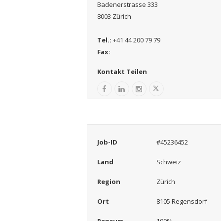
Badenerstrasse 333
8003 Zürich
Tel.:
+41 44 200 79 79
Fax:
Kontakt Teilen
Job-ID
#45236452
Land
Schweiz
Region
Zürich
Ort
8105 Regensdorf