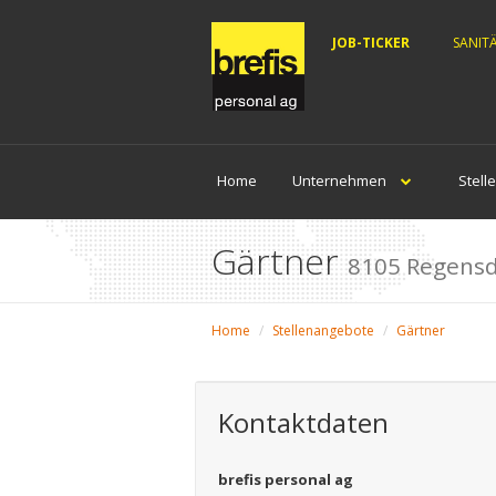
JOB-TICKER
SANIT
Home
Unternehmen
Stell
Gärtner
8105 Regensd
Home
Stellenangebote
Gärtner
Kontaktdaten
brefis personal ag