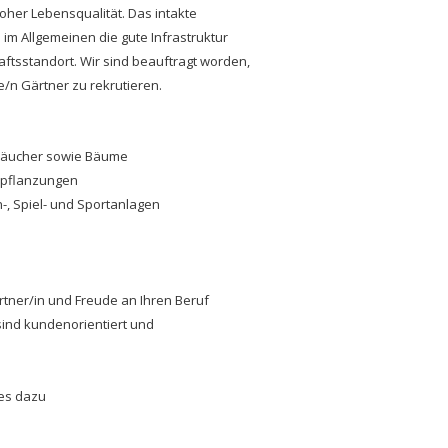
hoher Lebensqualität. Das intakte
im Allgemeinen die gute Infrastruktur
ftsstandort. Wir sind beauftragt worden,
/n Gärtner zu rekrutieren.
träucher sowie Bäume
Bepflanzungen
-, Spiel- und Sportanlagen
tner/in und Freude an Ihren Beruf
sind kundenorientiert und
ues dazu