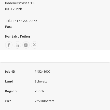
Badenerstrasse 333
8003 Zürich
Tel.:
+41 44 200 79 79
Fax:
Kontakt Teilen
Job-ID
#45248900
Land
Schweiz
Region
Zürich
Ort
7250 Klosters