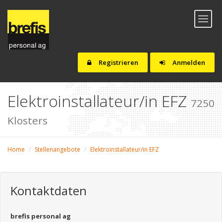
Toggl
naviga
Registrieren
Anmelden
Elektroinstallateur/in EFZ
7250
Klosters
Home
Stellenangebote
Elektroinstallateur/in EFZ
Kontaktdaten
brefis personal ag