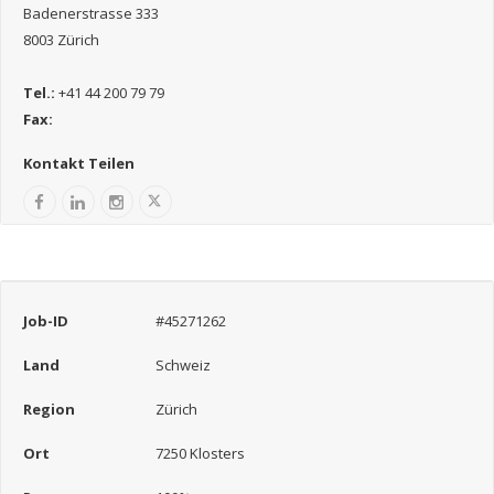
Badenerstrasse 333
8003 Zürich
Tel.:
+41 44 200 79 79
Fax:
Kontakt Teilen
Job-ID
#45271262
Land
Schweiz
Region
Zürich
Ort
7250 Klosters