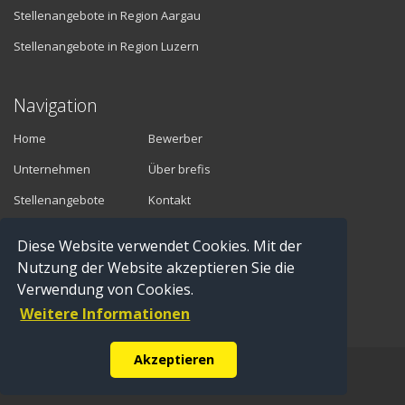
Stellenangebote in Region Aargau
Stellenangebote in Region Luzern
Navigation
Home
Bewerber
Unternehmen
Über brefis
Stellenangebote
Kontakt
Diese Website verwendet Cookies. Mit der
Vermittler
Nutzung der Website akzeptieren Sie die
Verwendung von Cookies.
Anmelden
Weitere Informationen
Registrieren
Akzeptieren
© Copyright 2016 brefis personal ag - 6300 Zug |
Impressum
|
Datenschutz