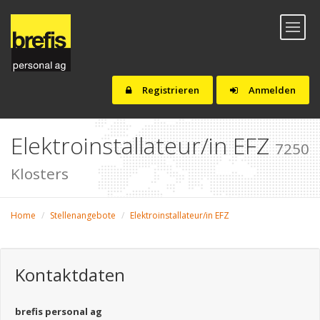
Toggl
naviga
Registrieren
Anmelden
Elektroinstallateur/in EFZ
7250
Klosters
Home
Stellenangebote
Elektroinstallateur/in EFZ
Kontaktdaten
brefis personal ag